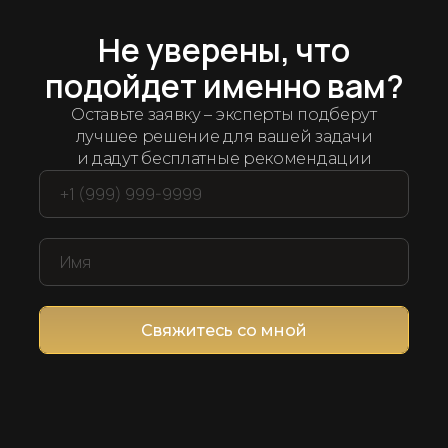
Арсенал рабочих решений
дряем лучшие
ин
Не уверены, что
подойдет именно вам?
ет мы протестировали и отобрали десятки се
Оставьте заявку – эксперты подберут
компанией и продажами
лучшее решение для вашей задачи
и дадут бесплатные рекомендации
Свяжитесь со мной