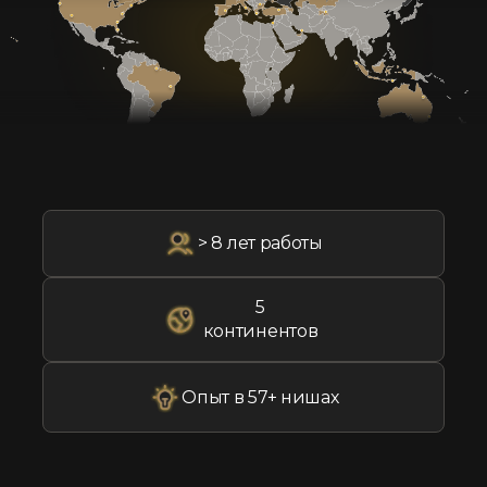
> 8 лет работы
5
континентов
Опыт в 57+ нишах