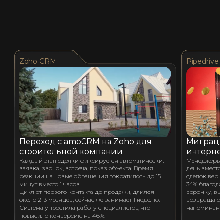
Zoho CRM
Pipedrive
Переход с amoCRM на Zoho для
Миграци
строительной компании
интерне
Каждый этап сделки фиксируется автоматически:
Менеджеры 
заявка, звонок, встреча, показ объекта. Время
день вместо
реакции на новые обращения сократилось до 15
сделок вер
минут вместо 1 часов.
34% благод
Цикл от первого контакта до продажи, длился
воронку, в
около 2-3 месяцев, сейчас же занимает 1 неделю.
возвращают
Система упростила работу специалистов, что
напоминан
повысило конверсию на 46%.