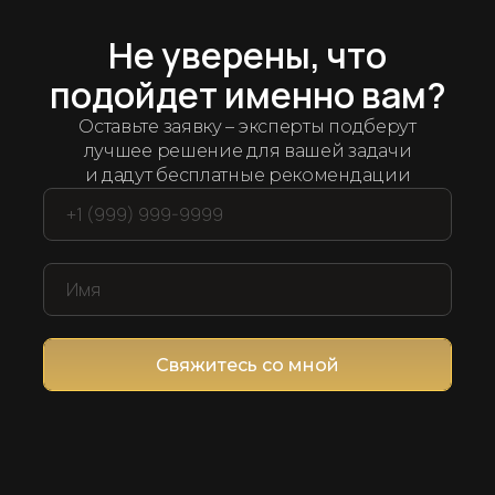
Арсенал рабочих решений
дряем лучшие
ин
Не уверены, что
подойдет именно вам?
ет мы протестировали и отобрали десятки се
Оставьте заявку – эксперты подберут
компанией и продажами
лучшее решение для вашей задачи
и дадут бесплатные рекомендации
Свяжитесь со мной