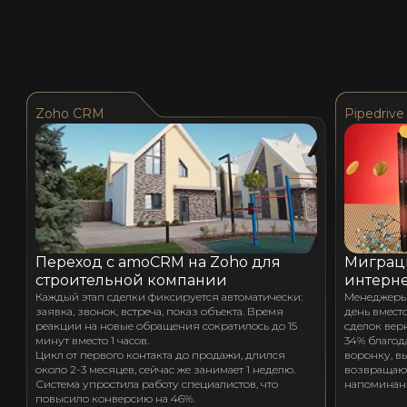
Zoho CRM
Pipedrive
Переход с amoCRM на Zoho для
Миграци
строительной компании
интерне
Каждый этап сделки фиксируется автоматически:
Менеджеры 
заявка, звонок, встреча, показ объекта. Время
день вместо
реакции на новые обращения сократилось до 15
сделок вер
минут вместо 1 часов.
34% благод
Цикл от первого контакта до продажи, длился
воронку, в
около 2-3 месяцев, сейчас же занимает 1 неделю.
возвращают
Система упростила работу специалистов, что
напоминан
повысило конверсию на 46%.