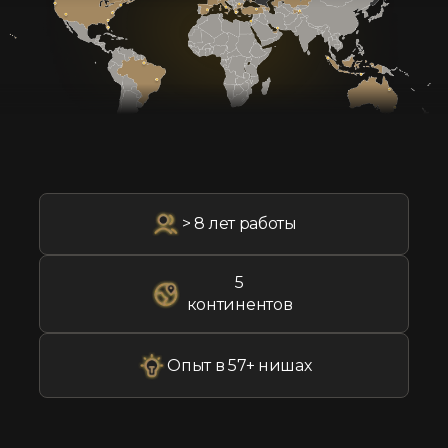
> 8 лет работы
5
континентов
Опыт в 57+ нишах