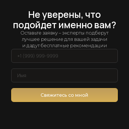
Арсенал рабочих решений
дряем лучшие
ин
Не уверены, что
подойдет именно вам?
ет мы протестировали и отобрали десятки се
Оставьте заявку – эксперты подберут
компанией и продажами
лучшее решение для вашей задачи
и дадут бесплатные рекомендации
Свяжитесь со мной