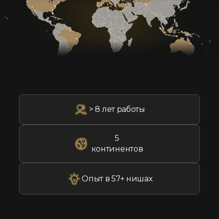
> 8 лет работы
5
континентов
Опыт в 57+ нишах