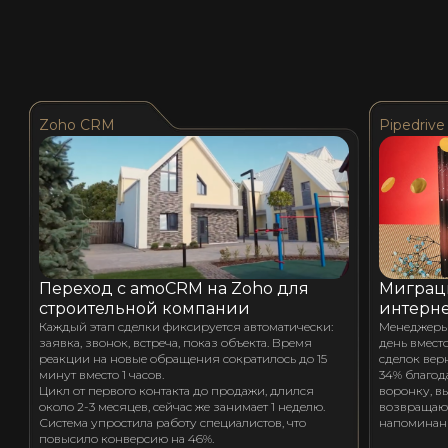
Zoho CRM
Pipedrive
Переход с amoCRM на Zoho для
Миграци
строительной компании
интерне
Каждый этап сделки фиксируется автоматически:
Менеджеры 
заявка, звонок, встреча, показ объекта. Время
день вместо
реакции на новые обращения сократилось до 15
сделок вер
минут вместо 1 часов.
34% благод
Цикл от первого контакта до продажи, длился
воронку, в
около 2-3 месяцев, сейчас же занимает 1 неделю.
возвращают
Система упростила работу специалистов, что
напоминан
повысило конверсию на 46%.