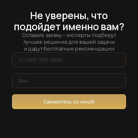
Арсенал рабочих решений
дряем лучшие
ин
Не уверены, что
подойдет именно вам?
ет мы протестировали и отобрали десятки се
Оставьте заявку – эксперты подберут
компанией и продажами
лучшее решение для вашей задачи
и дадут бесплатные рекомендации
Свяжитесь со мной