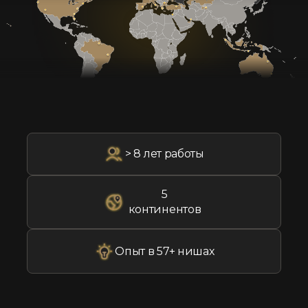
> 8 лет работы
5
континентов
Опыт в 57+ нишах