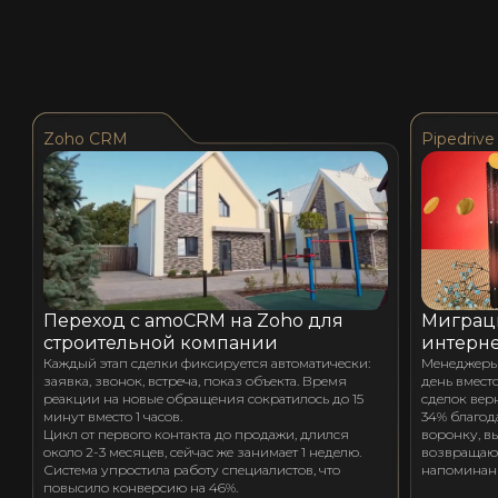
Zoho CRM
Pipedrive
Переход с amoCRM на Zoho для
Миграци
строительной компании
интерне
Каждый этап сделки фиксируется автоматически:
Менеджеры 
заявка, звонок, встреча, показ объекта. Время
день вместо
реакции на новые обращения сократилось до 15
сделок вер
минут вместо 1 часов.
34% благод
Цикл от первого контакта до продажи, длился
воронку, в
около 2-3 месяцев, сейчас же занимает 1 неделю.
возвращают
Система упростила работу специалистов, что
напоминан
повысило конверсию на 46%.