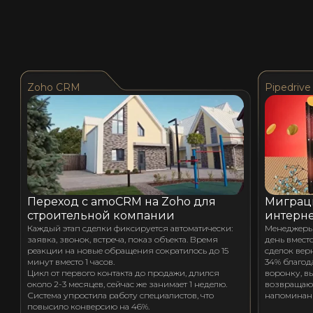
Zoho CRM
Pipedrive
Переход с amoCRM на Zoho для
Миграци
строительной компании
интерне
Каждый этап сделки фиксируется автоматически:
Менеджеры 
заявка, звонок, встреча, показ объекта. Время
день вместо
реакции на новые обращения сократилось до 15
сделок вер
минут вместо 1 часов.
34% благод
Цикл от первого контакта до продажи, длился
воронку, в
около 2-3 месяцев, сейчас же занимает 1 неделю.
возвращают
Система упростила работу специалистов, что
напоминан
повысило конверсию на 46%.