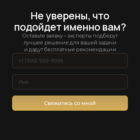
Арсенал рабочих решений
дряем лучшие
ин
Не уверены, что
подойдет именно вам?
ет мы протестировали и отобрали десятки се
Оставьте заявку – эксперты подберут
компанией и продажами
лучшее решение для вашей задачи
и дадут бесплатные рекомендации
Свяжитесь со мной