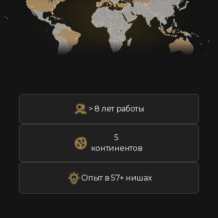
> 8 лет работы
5
континентов
Опыт в 57+ нишах