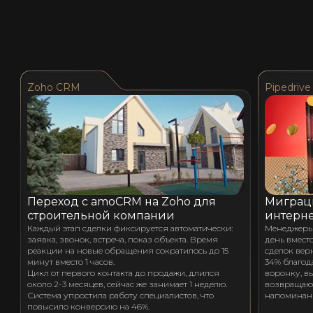
Zoho CRM
Pipedrive
Переход с amoCRM на Zoho для
Миграци
строительной компании
интерне
Каждый этап сделки фиксируется автоматически:
Менеджеры 
заявка, звонок, встреча, показ объекта. Время
день вместо
реакции на новые обращения сократилось до 15
сделок вер
минут вместо 1 часов.
34% благод
Цикл от первого контакта до продажи, длился
воронку, в
около 2-3 месяцев, сейчас же занимает 1 неделю.
возвращают
Система упростила работу специалистов, что
напоминан
повысило конверсию на 46%.