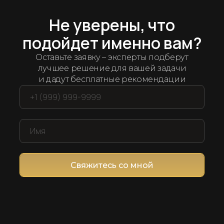
Арсенал рабочих решений
дряем лучшие
ин
Не уверены, что
подойдет именно вам?
ет мы протестировали и отобрали десятки се
Оставьте заявку – эксперты подберут
компанией и продажами
лучшее решение для вашей задачи
и дадут бесплатные рекомендации
Свяжитесь со мной