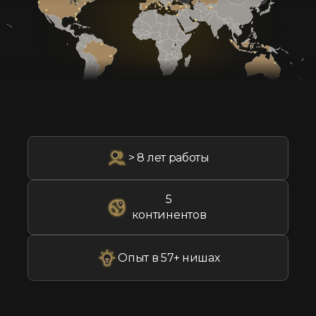
> 8 лет работы
5
континентов
Опыт в 57+ нишах