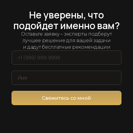
Арсенал рабочих решений
дряем лучшие
ин
Не уверены, что
подойдет именно вам?
ет мы протестировали и отобрали десятки се
Оставьте заявку – эксперты подберут
компанией и продажами
лучшее решение для вашей задачи
и дадут бесплатные рекомендации
Свяжитесь со мной