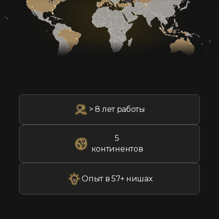
> 8 лет работы
5
континентов
Опыт в 57+ нишах