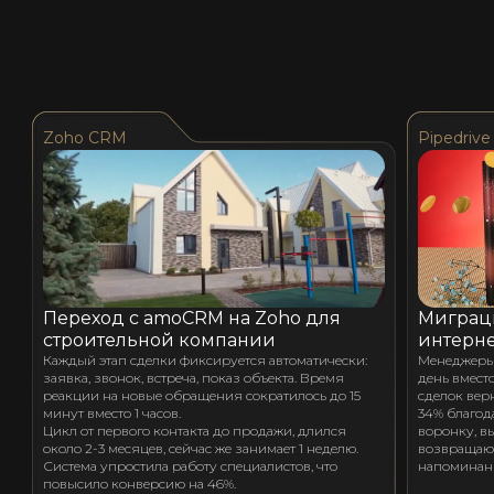
Zoho CRM
Pipedrive
Переход с amoCRM на Zoho для
Миграци
строительной компании
интерне
Каждый этап сделки фиксируется автоматически:
Менеджеры 
заявка, звонок, встреча, показ объекта. Время
день вместо
реакции на новые обращения сократилось до 15
сделок вер
минут вместо 1 часов.
34% благод
Цикл от первого контакта до продажи, длился
воронку, в
около 2-3 месяцев, сейчас же занимает 1 неделю.
возвращают
Система упростила работу специалистов, что
напоминан
повысило конверсию на 46%.